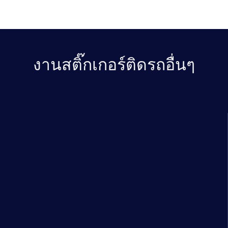
งาน
สติ๊กเกอร์ติดรถ
อื่นๆ