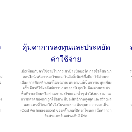
ง
คุ้มค่าการลงทุนและประหยัด
ค่าใช้จ่าย
เมื่อเทียบกับค่าใช้จ่ายในการเช่าป้ายบิลบอร์ด การซื้อโฆษณา
ร
ม่
ออนไลน์ หรือการลงโฆษณาในสื่อสิ่งพิมพ์ซึ่งมีค่าใช้จ่ายต่อ
อ
เนื่อง การติดสติกเกอร์โฆษณาลงบนรถยนต์เป็นการลงทุนเพียง
ครั้งเดียวที่ให้ผลลัพธ์ยาวนานหลายปี คุณไม่ต้องจ่ายค่าเช่า
พื้นที่รายเดือนหรือค่าแสดงผลโฆษณาซ้ำๆ ทำให้งบประมาณ
้ง
การตลาดของคุณถูกใช้อย่างมีประสิทธิภาพสูงสุดและสร้างผล
ตอบแทนที่วัดผลได้จริงในระยะยาว ต้นทุนต่อการมองเห็น
4
(Cost Per Impression) ของสติ๊กเกอร์ติดรถโฆษณานั้นต่ำกว่า
สื่อประเภทอื่นอย่างเห็นได้ชัด