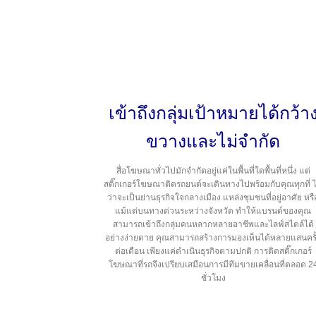
เข้าถึงกลุ่มเป้าหมายได้กว้า
ขวางและไม่จำกัด
สื่อโฆษณาทั่วไปมักจำกัดอยู่แค่ในพื้นที่ใดพื้นที่หนึ่ง แต่
สติ๊กเกอร์โฆษณาติดรถยนต์จะเดินทางไปพร้อมกับคุณทุกที่ ไ
ว่าจะเป็นย่านธุรกิจใจกลางเมือง แหล่งชุมชนที่อยู่อาศัย หรื
แม้แต่บนทางด่วนระหว่างจังหวัด ทำให้แบรนด์ของคุณ
สามารถเข้าถึงกลุ่มคนหลากหลายอาชีพและไลฟ์สไตล์ได้
อย่างง่ายดาย คุณสามารถสร้างการมองเห็นได้หลายแสนครั
ต่อเดือน เพียงแค่ดำเนินธุรกิจตามปกติ การติดสติ๊กเกอร์
โฆษณาที่รถจึงเปรียบเสมือนการมีทีมขายเคลื่อนที่ตลอด 2
ชั่วโมง