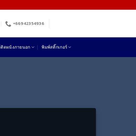
+66942354936
ร์ติดผนังภายนอก
พิมพ์สติ๊กเกอร์