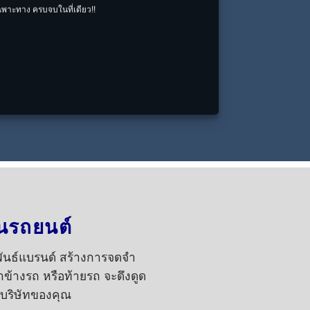
พเฉพาะทาง ครบจบในที่เดียว!!
นรถยนต์
พันธ์แบรนด์ สร้างการจดจำ
ณาข้างรถ หรือท้ายรถ จะดึงดูด
บริษัทของคุณ