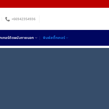
+66942354936
๊กเกอร์ติดผนังภายนอก
พิมพ์สติ๊กเกอร์
ียว!!