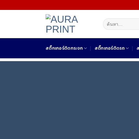
Skip
to
content
ค้นหา:
สติ๊กเกอร์ติดกระจก
สติ๊กเกอร์ติดรถ
ส
สั่ง