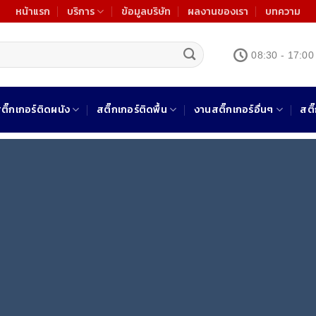
หน้าแรก
บริการ
ข้อมูลบริษัท
ผลงานของเรา
บทความ
08:30 - 17:00
ติ๊กเกอร์ติดผนัง
สติ๊กเกอร์ติดพื้น
งานสติ๊กเกอร์อื่นๆ
สติ
ปริ้นสติ๊กเกอร์
 ผลิต พิมพ์ ไดคัท ติดตั้ง ด้วยทีมงานมืออาชีพเฉพาะทาง ครบจบในที่เด