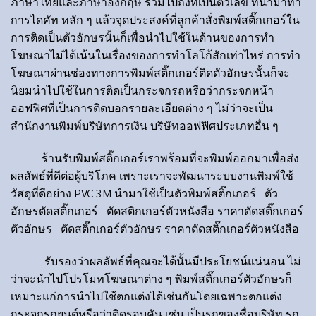
ภาษาไทยและภาษาอังกฤษ รวมไปถึงที่เป็นตัวเลข ที่นำมาทำ
การไดคัท หลัก ๆ แล้วจุดประสงค์ที่ลูกค้าสั่งพิมพ์สติ๊กเกอร์ใน
การติดเป็นตัวอักษรนั้นก็เพื่อนำไปใช้ในด้านของการทำ
โฆษณาไม่ได้เน้นในเรื่องของการทำโลโก้สักเท่าไหร่ การทำ
โฆษณาผ่านช่องทางการพิมพ์สติ๊กเกอร์ติดตัวอักษรนั้นก็จะ
นิยมนำไปใช้ในการติดเป็นกระจกรถหรือว่ากระจกหน้า
ออฟฟิศที่เป็นการติดบอกรายละเอียดต่าง ๆ ไม่ว่าจะเป็น
สำนักงานพิมพ์บริษัทการเงิน บริษัทออฟฟิศประเภทอื่น ๆ
ร้านรับพิมพ์สติ๊กเกอร์เราพร้อมที่จะพิมพ์ออกมาเพื่อส่ง
ผลลัพธ์ที่ดีต่อผู้บริโภค เพราะเราจะพัฒนาระบบงานพิมพ์ใช้
วัสดุที่ดีอย่าง PVC 3M นำมาใช้เป็นตัวพิมพ์สติ๊กเกอร์
ตัว
อักษรตัดสติ๊กเกอร์ ตัดสติกเกอร์ตัวหนังสือ ราคาตัดสติ๊กเกอร์
ตัวอักษร ตัดสติ๊กเกอร์ตัวอักษร ราคาตัดสติ๊กเกอร์ตัวหนังสือ
รับรองว่าผลลัพธ์ที่คุณจะได้นั้นมีประโยชน์แน่นอน ไม่
ว่าจะนำไปโปรโมทโฆษณาต่าง ๆ พิมพ์สติ๊กเกอร์ตัวอักษรก็
เหมาะแก่การนำไปใช้ตกแต่งได้เช่นกันโดยเฉพาะตกแต่ง
กระจกรถยนต์หรือว่าติดรอบคัน เช่น เป็นรถของชื่อบริษัท รถ