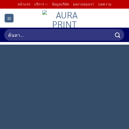
Skip
หน้าแรก
บริการ
ข้อมูลบริษัท
ผลงานของเรา
บทความ
to
content
ค้นหา:
ตัดสติ๊กเกอร์ตัว
อักษร
สั่ง ผลิต พิมพ์ ไดคัท ติดตั้ง ด้วยทีมงานมืออาชีพเฉพาะทาง ครบ
จบในที่เดียว!!