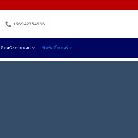
+66942354936
ร์ติดผนังภายนอก
พิมพ์สติ๊กเกอร์
ว
ียว!!