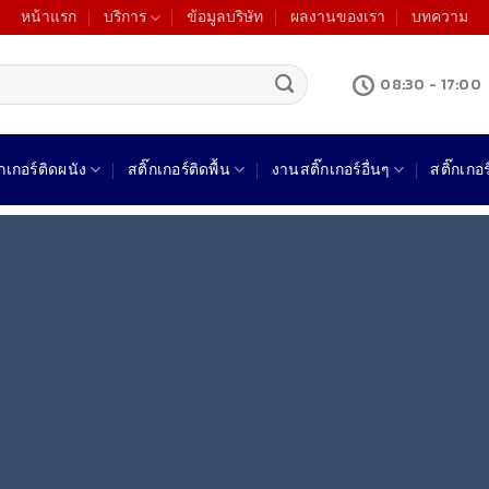
หน้าแรก
บริการ
ข้อมูลบริษัท
ผลงานของเรา
บทความ
08:30 - 17:00
๊กเกอร์ติดผนัง
สติ๊กเกอร์ติดพื้น
งานสติ๊กเกอร์อื่นๆ
สติ๊กเกอ
สติ๊กเกอร์ใสพิมพ์ขา
 ผลิต พิมพ์ ไดคัท ติดตั้ง ด้วยทีมงานมืออาชีพเฉพาะทาง ครบจบในที่เด