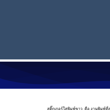
สติ๊กเกอร์ใสพิมพ์ขาว
คือ งานพิมพ์ที