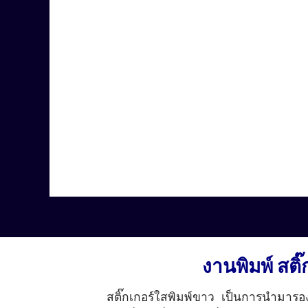
งานพิมพ์ สติ
สติ๊กเกอร์ใสพิมพ์ขาว
เป็นการนำมารองพื