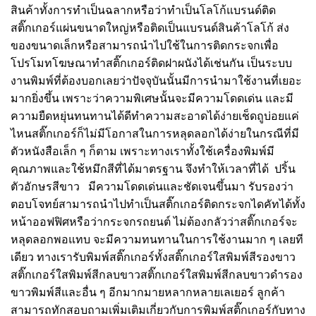
สินค้าทั้งการทำเป็นฉลากหรือว่าทำเป็นโลโก้แบรนด์ติด
สติ๊กเกอร์แผ่นขนาดใหญ่หรือติดเป็นแบรนด์สินค้าโลโก้ ส่ง
ของขนาดเล็กหรือสามารถนำไปใช้ในการติดกระจกเพื่อ
โปรโมทโฆษณาทำสติ๊กเกอร์ติดฝาผนังได้เช่นกัน เป็นระบบ
งานพิมพ์ที่ต้องบอกเลยว่าปัจจุบันนั้นมีการนำมาใช้งานที่เยอะ
มากยิ่งขึ้น เพราะว่าความพิเศษนั้นจะมีความโดดเด่น และมี
ความยืดหยุ่นทนทานได้ดีทำความสะอาดได้ง่ายเช็ดถูบ่อยแค่
ไหนสติ๊กเกอร์ก็ไม่มีโอกาสในการหลุดลอกได้ง่ายในกรณีที่มี
ตัวหนังสือเล็ก ๆ ก็ตาม เพราะทางเราทั้งใช้เครื่องพิมพ์มี
คุณภาพและใช้หมึกสีที่ได้มาตรฐาน จึงทำให้เวลาที่ได้
ปริ้น
ตัวอักษรสีขาว
มีความโดดเด่นและชัดเจนขึ้นมา รับรองว่า
ตอบโจทย์สามารถนำไปทำเป็นสติ๊กเกอร์ติดกระจกไดคัทได้ทั้ง
หน้าออฟฟิศหรือว่ากระจกรถยนต์ ไม่ต้องกลัวว่าสติ๊กเกอร์จะ
หลุดลอกพอแทบ จะมีความทนทานในการใช้งานมาก ๆ เลยที
เดียว ทางเรารับพิมพ์สติ๊กเกอร์ทั้งสติ๊กเกอร์ใสพิมพ์สีรองขาว
สติ๊กเกอร์ใสพิมพ์สีกลบขาวสติ๊กเกอร์ใสพิมพ์สีกลบขาวดำรอง
ขาวพิมพ์สีและอื่น ๆ อีกมากมายหลากหลายเลเยอร์ ลูกค้า
สามารถทักสอบถามเพิ่มเติมเกี่ยวกับการพิมพ์สติ๊กเกอร์กับทาง