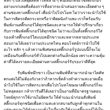
หลัก ๆ แล้วเหตุผลที่ทำให้หลาย ๆ คนเลือกที่จะใช้สติ๊กเกอร์
อย่างแรกเลยคือต้องการที่อยากจะนำเสนอรายละเอียดต่าง ๆ
ผ่านช่องทางสติ๊กเกอร์ เพื่อนำไปโปรโมท ไม่ว่าเราจะนำไปใช้
ในการติดรถติดกระจกหรือว่าติดผนังกำแพง เราก็พร้อมรับ
พิมพ์งานสติ๊กเกอร์ได้ทุกชนิดและสามารถให้คำปรึกษาเกี่ยว
กับการพิมพ์สติ๊กเกอร์ได้ทุกชนิด ไม่ว่าจะเป็นทั้งสติ๊กเกอร์ใส่
รองเท้าสติ๊กเกอร์ใสแบบหมึกขาวและหลากหลายประเภท
สอบถามได้เลยว่างานประเภทไหน ตอบโจทย์การนำไปใช้
อะไร หลัก ๆ แล้วความพิเศษของสติ๊กเกอร์รูปแบบนี้ก็จะไม่
เหมือนกับสติ๊กเกอร์ทั่วไปแตกต่างกันเล็กน้อย เพราะความคุ้ม
ค่าที่ได้ลงรายละเอียดผ่านทางสติ๊กเกอร์รับรองว่าดีที่สุด
รับพิมพ์หมึกขาว
เป็นงานพิมพ์ที่สามารถนำมาไดคัท
ตกแต่งได้ไม่ต้องกังวลว่าถ้าหากเช็ดล้างทำความสะอาดเมื่อ
นำไปใช้ในการติดกระจกเพื่อโปรโมทโฆษณาสติ๊กเกอร์ก็จะ
ไม่หลุดลอก กล้าการันตีได้เลยว่าเป็นงานที่มีมาตรฐานตอบ
โจทย์ทุกการใช้งานไม่ผิดหวัง ให้คำแนะนำก่อนสั่งพิมพ์
สติ๊กเกอร์ทุกชนิดเพื่อความสะดวกสบายกับลูกค้าทุกท่านใน
แต่ละคนจะได้ทำความเข้าใจเกี่ยวกับใช้งานสติ๊กเกอร์ได้เป็น