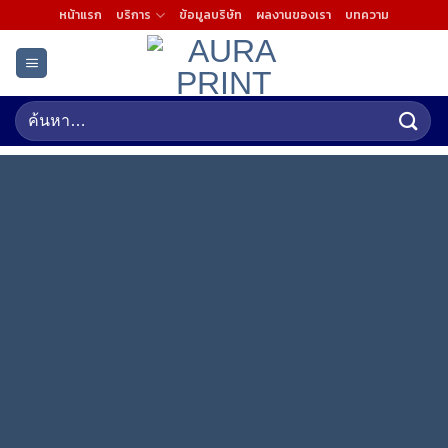
Skip
หน้าแรก
บริการ
ข้อมูลบริษัท
ผลงานของเรา
บทความ
to
content
ค้นหา:
พิมพ์หมึกขาว
สั่ง ผลิต พิมพ์ ไดคัท ติดตั้ง ด้วยทีมงานมืออาชีพเฉพาะทาง ครบ
จบในที่เดียว!!
สอบถามข้อมูลเพิ่มเติมคลิ๊ก