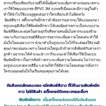
หากเปรียบเทียบกับงานที่ได้นั้นคุ้มค่าและคุ้มราคาแน่นอน เพราะ
เราใช้วัสดุแบบเกรด ดีPVC 3M แบบพรีเมี่ยมและมีกาวอยู่ในตัว
ทำให้นำไปใช้แบนรูตูดเด่นกว่าใครเลือกแล้วไม่ผิดหวัง
พิมพ์สีขาว
สติ๊กเกอร์หมึกขาวถ้าต้องการอยากจะให้แบนออกมา
หรูและดูดีเลือกใช้พิมพ์หมึกขาวได้เลยคุ้มค่าเพราะเป็นระบบงาน
พิมพ์ที่ฮิตและฮอตในสายธุรกิจที่หลายคนนั้นไม่ควรจะมองข้าม
เหมาะกับงานแบรนด์ที่ต้องการอยากจะเพิ่มความโดดเด่น ทำให้
มั่นใจโดยเฉพาะการ นำมาทำเป็นรูปแบบโลโก้ก็จะส่งผลให้งานมี
คุณภาพแน่นอน เพราะโดยส่วนใหญ่แล้วถ้าหากสั่งพิมพ์กับทางเรา
ลูกค้า อยากจะได้คำแนะนำ เราก็จะแนะนำให้เลือกใช้เป็นแบบ
พิมพ์หมึกขาวในการสั่งทำ เพราะจะเพิ่มความโดดเด่น ไม่ว่าเราจะ
ลงรูปแบบลวดลายสีอื่น ๆ ตามก็ทำให้มีความโดดเด่นมากยิ่งกว่า
ใครแน่นอนมั่นใจในเรื่องของคุณภาพได้เลย
ข้อสังเกตลักษณะของ หมึกพิมพ์สีขาว ที่ใช้ในงานพิมพ์หมึก
ขาว โลโก้สินค้า สติ๊กเกอร์ติดกระจกและอื่นๆ
พิมพ์หมึกขาว
เนื้อสติ๊กเกอร์เกรดดีกับข้อสังเกต