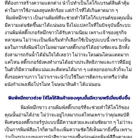
ที่ต้องการสร้างความแตกต่าง นำไปทำเป็นโลโก้แบรนด์สินค้าคุ้ม
ค่าในการใช้งานลงทุนหลักร้อย แต่กำไรที่ได้เกินคาดมาก ๆ
พิมพ์หมึกขาว
เป็นงานพิมพ์ที่จะช่วยทำให้โลโก้แบรนด์ของคุณนั้น
มีความเด่นชัดขึ้นมาได้แน่นอน จึงไม่แปลกใจที่ในปัจจุบันนี้ระบบ
งานพิมพ์สติ๊กเกอร์หมึกขาวได้รับความนิยม เพราะเจ้าของธุรกิจ
หลายคน ไม่ว่าจะเป็นเพิ่งเริ่มทำก็เลือกใช้เป็นรูปแบบนี้ เพราะเห็น
ผลในการสั่งพิมพ์โปรโมทผ่านทางสติ๊กเกอร์ได้อย่างชัดเจน อีกทั้ง
ยังสามารถกันน้ำได้มั่นใจได้เลยว่า ไม่ว่าจะโดนฝนโดนแดดมาก
แค่ไหน สติ๊กเกอร์ยังคงทำงานได้อย่างประสิทธิภาพและกาวที่มีอยู่
ในตัวก็มีความติดแน่นและติดทนได้มาก ๆ แต่ลอกออกแล้วก็จะไม่
ทิ้งรอยคราบกาว ไม่ว่าเราจะนำไปใช้ในการติดกระจกหรือว่าติด
ผนังกำแพงเพื่อโปรโมท โฆษณาสินค้า ได้แน่นอน
พิมพ์หมึกขาว
ช่วย ให้โลโก้สินค้าของคุณนั้นมีความพรีเมี่ยมยิ่งขึ้น
พิมพ์หมึกขาว
งานพิมพ์สติ๊กเกอร์ที่จะช่วยทำให้โลโก้ของ
คุณนั้นอ่านได้ง่าย ไม่ว่าจะอยู่ไกลมากแค่ไหนเพราะว่าคุณสมบัติ
พิเศษของสติ๊กเกอร์รูปแบบนี้มีความสวยและเด่นชัดมาก ๆ ไม่ว่าจะ
เป็นการพิมพ์สีอะไรก็ตามก็จะเพิ่มความชัดให้เห็นมากยิ่งขึ้น เพราะ
ว่าเป็นรูปแบบของการนำสีขาวมารองพื้นก่อนค่อยพิมพ์สีอื่นตามลง